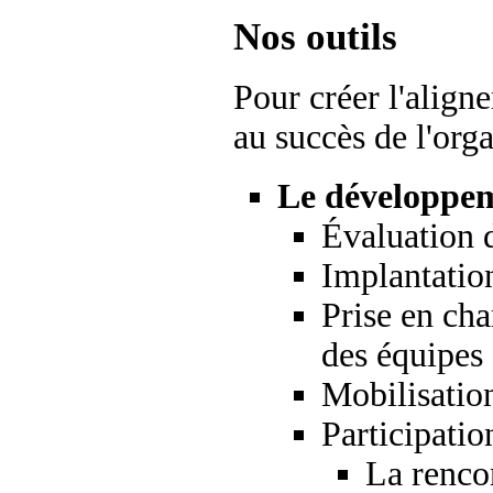
Nos outils
Pour créer l'align
au succès de l'orga
Le développem
Évaluation 
I
mplantatio
Prise en cha
d
es équipes 
Mobilisatio
P
articipati
La renco