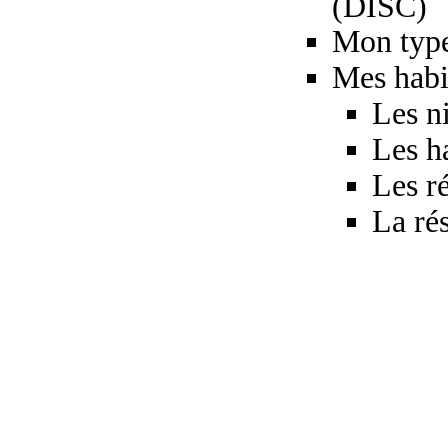
(DISC)
Mon type
Mes habi
Les n
Les h
Les r
La rés